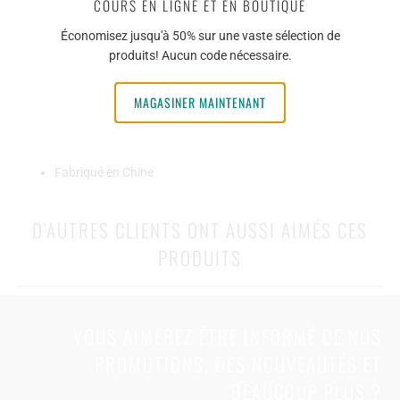
COURS EN LIGNE ET EN BOUTIQUE
16" x 16"
Économisez jusqu'à 50% sur une vaste sélection de
1100 GSM (Grams per Square Meter)
produits! Aucun code nécessaire.
75% Polyester - 25% Polyamide
MAGASINER MAINTENANT
Couture interne
Étiquette amovible
Fabriqué en Chine
D'AUTRES CLIENTS ONT AUSSI AIMÉS CES
PRODUITS
VOUS AIMEREZ ÊTRE INFORMÉ DE NOS
PROMOTIONS, DES NOUVEAUTÉS ET
BEAUCOUP PLUS ?