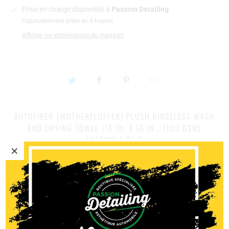
Prise en charge disponible à
Passion Detailing
Habituellement prête en 4 heures
Afficher les informations du magasin
AUTOFIBER [MOTHERFLUFFER] PLUSH RINSELESS WASH
AND DRYING TOWEL (16 IN. X 16 IN., 1100 GSM)
ENSEMBLE DE 2
ENSEMBLE DE 2
– Vous obtenez deux linges hyper dense et doux
de 175 grammes seulement. Ces microfibres sont parfaites pour
les lavages sans eau, sans rincage, pour l'époussetage ou pour
essuyer votre voiture.