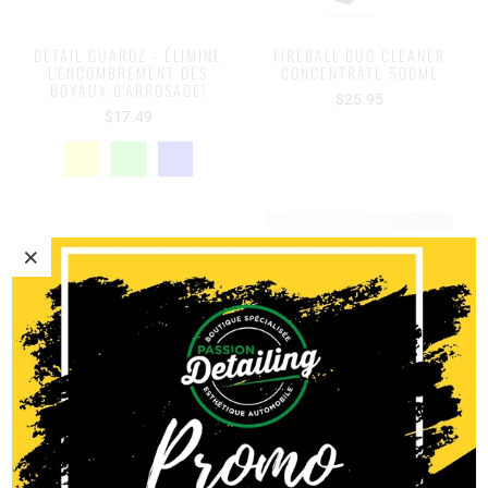
DETAIL GUARDZ - ÉLIMINE
FIREBALL BUG CLEANER
L'ENCOMBREMENT DES
CONCENTRATE 500ML
BOYAUX D'ARROSAGE!
$25.95
$17.49
FIREBALL EASY COAT 4L
FIREBALL EASY COAT 500ML
$499.95
$74.95