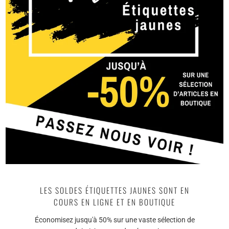
SOLDES
FIREBALL FUSION WAX
FIREBALL PREMIUM WASH
(CARNAUBA + SIO2) 130G
MITT
$119.96
$149.95
$27.95
LES SOLDES ÉTIQUETTES JAUNES SONT EN
COURS EN LIGNE ET EN BOUTIQUE
Économisez jusqu'à 50% sur une vaste sélection de