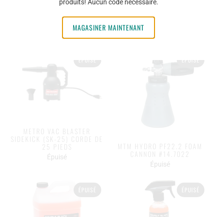
produits! Aucun code nécessaire.
FIREBALL SHAMPOO
FIREBALL SNOWFOAM 500ML
(TROPICAL) 500ML
$28.95
MAGASINER MAINTENANT
$25.95
ÉPUISÉ
ÉPUISÉ
METRO VAC BLASTER
SIDEKICK (SK-25) CORDE DE
MTM HYDRO PF22.2 FOAM
25 PIEDS
CANNON #14.7022
Épuisé
Épuisé
ÉPUISÉ
ÉPUISÉ