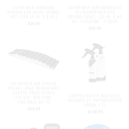
AUTOFIBER [DRAGON]
AUTOFIBER [DREADNOUGHT
HYBRID CAR WASH SPONGE
XL] MICROFIBER CAR
MITT PAD (9 IN. X 8 IN.)
DRYING TOWEL (20 IN. X 40
IN., 1100GSM) - 1 PACK
$29.95
$43.95
AUTOFIBER [NO STREAK
FREAK] LINGE MICROFIBRE
GAUFRÉ POUR VITRES
CARPRO DILUTE BOUTEILLE
(16"X16" 400 GSM)
GRADUÉE ET VAPORISATEUR
ENSEMBLE DE 10
500ML / 1L
$39.95
$6.95
de
ÉPUISÉ