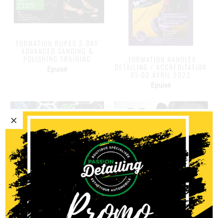
FORMATION RUPES 2-DAY
ADVANCED SANDING &
POLISHING TRAINING
_FORMATION NANOLEX
DETAILING / ACCRÉDITATION
Épuisé
01-02 AVRIL 2023
Épuisé
ÉPUISÉ
ÉPUISÉ
FORMATION CORRECTION DE
PEINTURE | 25-26 FÉVRIER
FORMATION POLISSAGE,
À ST-HYACINTHE (QC)
CORRECTION DE PEINTURE &
PROTECTION CÉRAMIQUE |
Épuisé
28 & 29 JANVIER À ST-
HYACINTHE (QC)