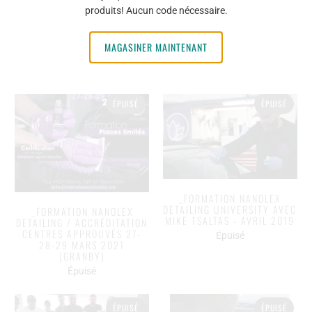
KANSAS (USA) -
produits! Aucun code nécessaire.
_FORMATION NANOLEX
CONTACTEZ-NOUS POUR
DETAILING / ACCRÉDITATION
INFORMATION
27-28-29 NOVEMBRE 2021
MAGASINER MAINTENANT
Épuisé
(GRANBY)
Épuisé
ÉPUISÉ
ÉPUISÉ
_FORMATION NANOLEX
DETAILING UNIVERSITY AVEC
_FORMATION NANOLEX
MIKE TSALTAS - AVRIL 2019
DETAILING / ACCRÉDITATION
CENTRES APPROUVÉS 27-
Épuisé
28-29 MARS 2021
(GRANBY)
Épuisé
ÉPUISÉ
ÉPUISÉ