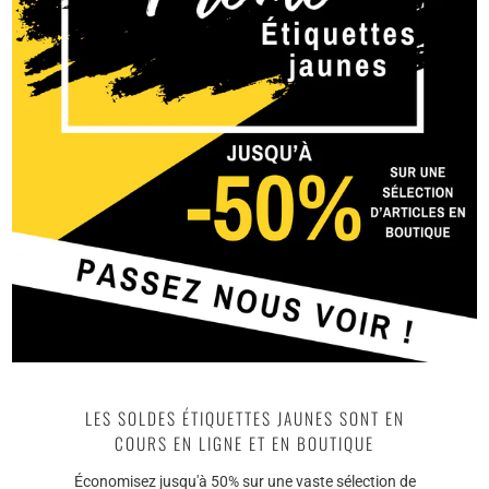
Épuisé
ÉPUISÉ
ÉPUISÉ
FORMATION FIREBALL
MAÎTRE INSTALLATEUR | 07
& 08 JANVIER À ST-
HYACINTHE (QC) |
CONTACTEZ-NOUS POUR
_FORMATION NANOLEX
INFORMATION (COMPLET!)
DETAILING / ACCRÉDITATION
Épuisé
05-06 NOVEMBRE 2022
Épuisé
ÉPUISÉ
ÉPUISÉ
LES SOLDES ÉTIQUETTES JAUNES SONT EN
COURS EN LIGNE ET EN BOUTIQUE
FORMATION FIREBALL - 24 &
Économisez jusqu'à 50% sur une vaste sélection de
25 MARS 2022 À OLATHE,