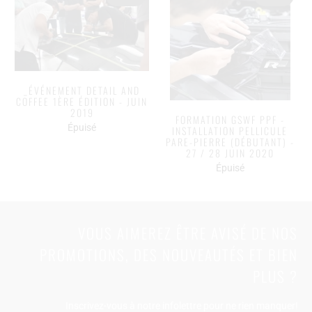
_ÉVÉNEMENT DETAIL AND
COFFEE 1ÈRE ÉDITION - JUIN
2019
FORMATION GSWF PPF -
Épuisé
INSTALLATION PELLICULE
PARE-PIERRE (DÉBUTANT) -
27 / 28 JUIN 2020
Épuisé
VOUS AIMEREZ ÊTRE AVISÉ DE NOS
PROMOTIONS, DES NOUVEAUTÉS ET BIEN
PLUS ?
Inscrivez-vous à notre infolettre pour ne rien manquer!