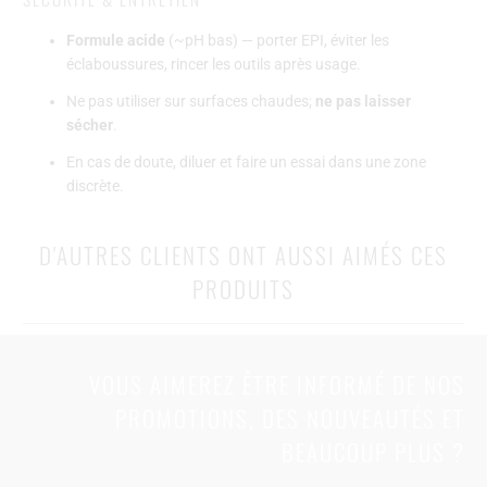
Formule acide
(~pH bas) — porter EPI, éviter les
éclaboussures, rincer les outils après usage.
Ne pas utiliser sur surfaces chaudes;
ne pas laisser
sécher
.
En cas de doute, diluer et faire un essai dans une zone
discrète.
D'AUTRES CLIENTS ONT AUSSI AIMÉS CES
PRODUITS
VOUS AIMEREZ ÊTRE INFORMÉ DE NOS
PROMOTIONS, DES NOUVEAUTÉS ET
BEAUCOUP PLUS ?