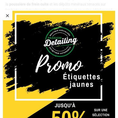
la
poussière de frein cuite
et les dépôts minéraux tenaces sur
les
jantes peintes/vernis, en magnésium et en acier
. Idéal quand
les nettoyants doux ne suffisent plus.
CE QUE FAIT TKX
Dissout rapidement
la poussière de frein incrustée et le film
routier minéral.
Restaure l’éclat
des faces et des barillets de jantes.
Gain de temps
sur des roues négligées ou très
contaminées.
OÙ L’UTILISER
Jantes peintes/vernis, jantes en magnésium et en acier
(selon compatibilité du fabricant).
Faces, barillets et derrière les bâtons.
Éviter
l’aluminium brut/non revêtu, le magnésium brut, les
finis anodisés délicats et les composants carbone-