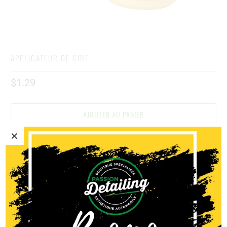
APPLICATEUR DE CIRE
$1.29
AJOUTER AU PANIER
Prise en charge disponible à
Passion Detailing
Habituellement prête en 4 heures
Afficher les informations du magasin